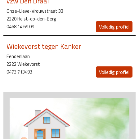
vzw Den Draai
Onze-Lieve-Vrouwstraat 33
2220 Heist-op-den-Berg
0468 14 69 09
Volledig profiel
Wiekevorst tegen Kanker
Eendenlaan
2222 Wiekevorst
0473 713493
Volledig profiel