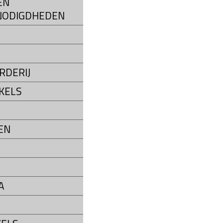
EN
NODIGDHEDEN
S
RDERIJ
KELS
EN
A