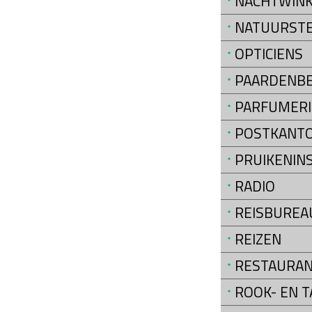
NACHTWINK
NATUURST
OPTICIENS
PAARDENB
PARFUMERI
POSTKANT
PRUIKENIN
RADIO
REISBUREA
REIZEN
RESTAURA
ROOK- EN 