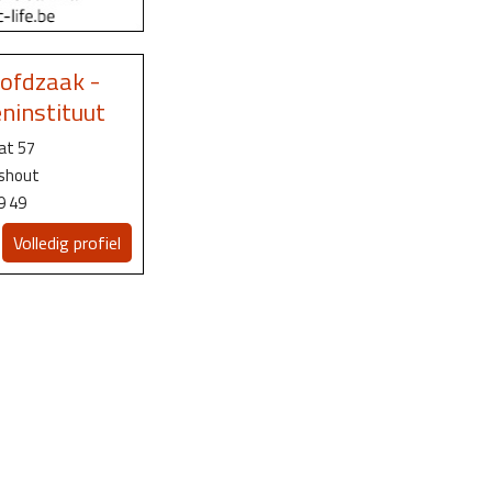
ofdzaak -
eninstituut
at 57
lshout
9 49
Volledig profiel