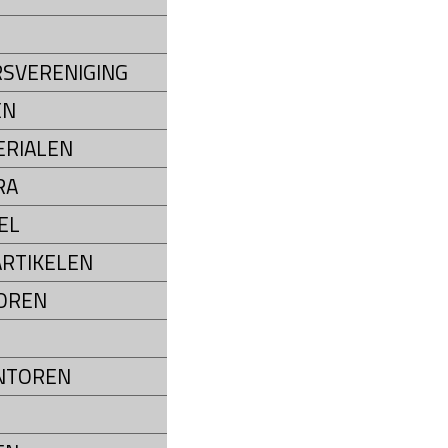
SVERENIGING
EN
RIALEN
RA
EL
RTIKELEN
OREN
NTOREN