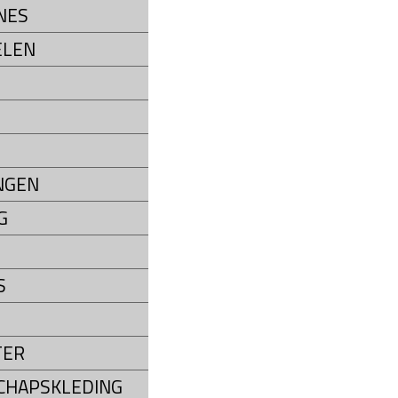
NES
ELEN
NGEN
G
S
TER
CHAPSKLEDING