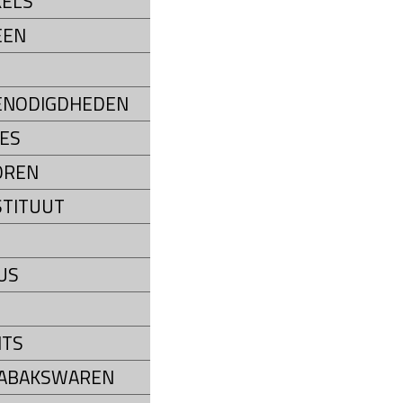
ELS
EEN
ENODIGDHEDEN
ES
OREN
STITUUT
US
NTS
TABAKSWAREN