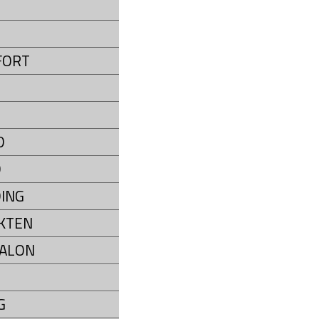
P
FORT
D
D
ING
KTEN
ALON
G