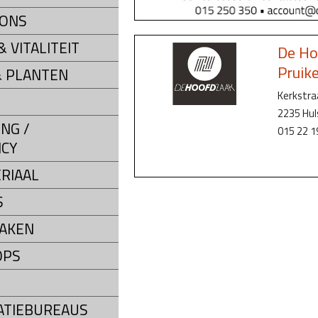
LONS
 VITALITEIT
De Ho
Pruik
 PLANTEN
Kerkstra
2235 Hu
NG /
015 22 1
CY
RIAAL
S
AKEN
OPS
ATIEBUREAUS