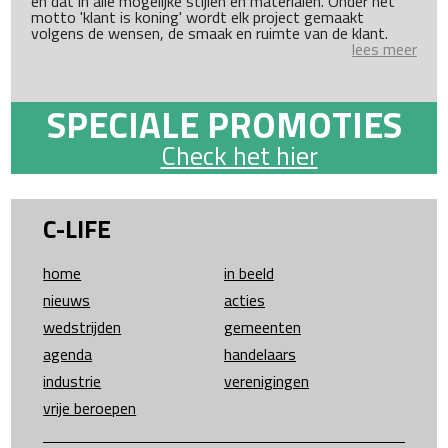
en dat in alle mogelijke stijlen en materialen. Onder het
motto 'klant is koning' wordt elk project gemaakt
volgens de wensen, de smaak en ruimte van de klant.
lees meer
SPECIALE PROMOTIES
Check het hier
C-LIFE
home
in beeld
nieuws
acties
wedstrijden
gemeenten
agenda
handelaars
industrie
verenigingen
vrije beroepen