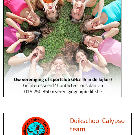
Duikschool Calypso-
team