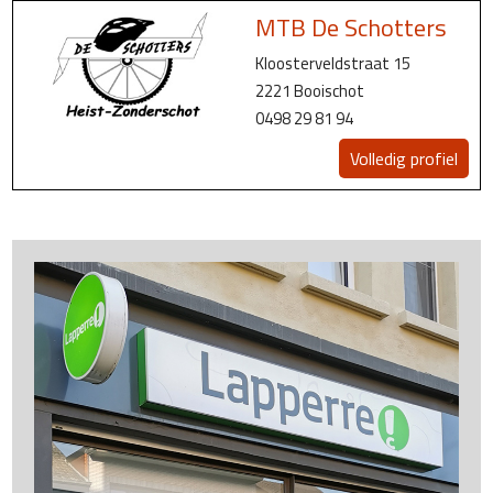
MTB De Schotters
Kloosterveldstraat 15
2221 Booischot
0498 29 81 94
Volledig profiel