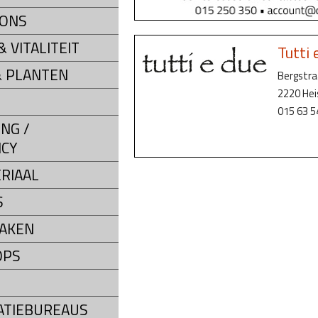
LONS
 VITALITEIT
Tutti 
 PLANTEN
Bergstra
2220 He
015 63 5
NG /
CY
RIAAL
S
AKEN
OPS
ATIEBUREAUS