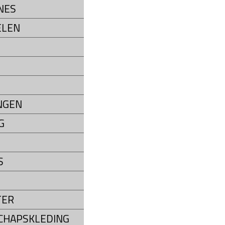
NES
ELEN
NGEN
G
S
TER
CHAPSKLEDING