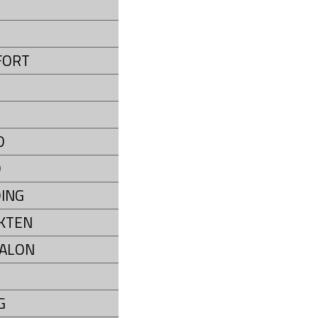
P
FORT
D
D
ING
KTEN
ALON
G