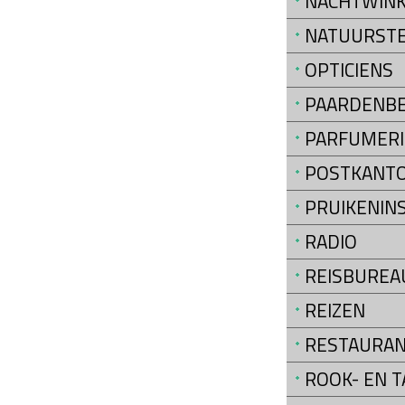
NACHTWINK
NATUURST
OPTICIENS
PAARDENB
PARFUMERI
POSTKANT
PRUIKENIN
RADIO
REISBUREA
REIZEN
RESTAURA
ROOK- EN 