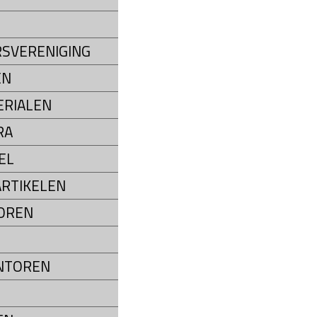
SVERENIGING
EN
RIALEN
RA
EL
RTIKELEN
OREN
NTOREN