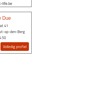
e Due
at 41
ist-op-den-Berg
4 50
Volledig profiel