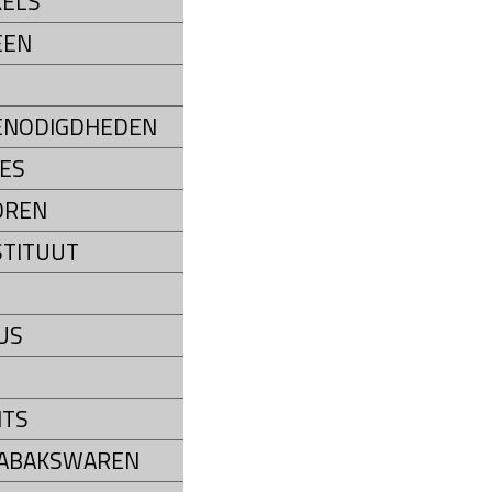
ELS
EEN
ENODIGDHEDEN
ES
OREN
STITUUT
US
NTS
TABAKSWAREN