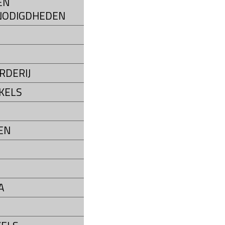
EN
NODIGDHEDEN
S
RDERIJ
KELS
EN
A