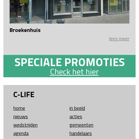
Broekenhuis
lees meer
SPECIALE PROMOTIES
Check het hier
C-LIFE
home
in beeld
nieuws
acties
wedstrijden
gemeenten
agenda
handelaars