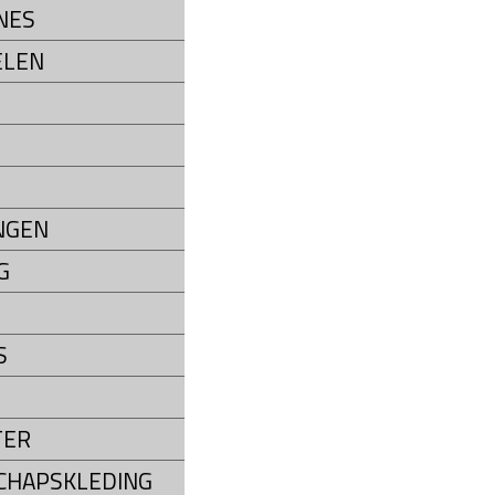
NES
ELEN
NGEN
G
S
TER
CHAPSKLEDING