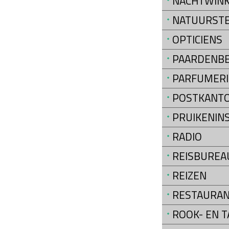
NACHTWINK
NATUURST
OPTICIENS
PAARDENB
PARFUMERI
POSTKANT
PRUIKENIN
RADIO
REISBUREA
REIZEN
RESTAURA
ROOK- EN 