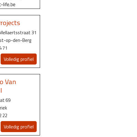
rojects
Mellaertsstraat 31
ist-op-den-Berg
4 71
Volledig profiel
ro Van
l
at 69
riek
2 22
Volledig profiel