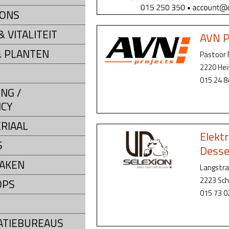
LONS
 VITALITEIT
AVN P
 PLANTEN
Pastoor 
2220 He
015 24 8
NG /
CY
RIAAL
Elekt
S
Desse
AKEN
Langstra
2223 Sch
OPS
015 73 0
ATIEBUREAUS