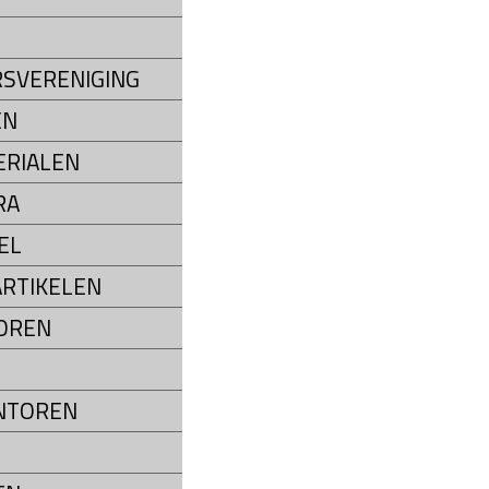
SVERENIGING
EN
RIALEN
RA
EL
RTIKELEN
OREN
NTOREN