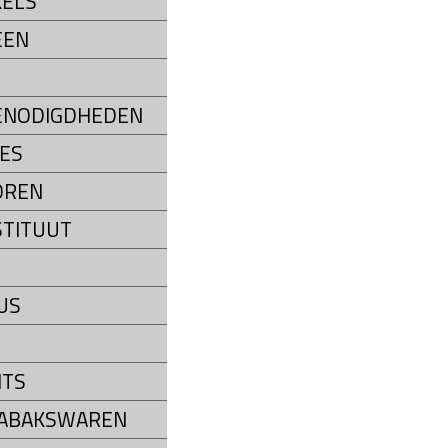
ELS
EEN
ENODIGDHEDEN
ES
OREN
STITUUT
US
NTS
TABAKSWAREN