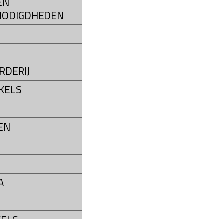
EN
NODIGDHEDEN
S
RDERIJ
KELS
EN
A