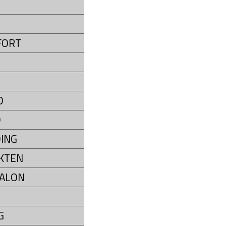
P
FORT
D
D
ING
KTEN
ALON
G